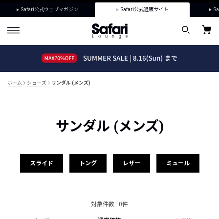
Safari公式ウェブマガジン
Safari公式通販サイト
Sa
ホーム
シューズ
サンダル (メンズ)
サンダル (メンズ)
スライド
トング
レザー
ミュール
対象件数 : 0件