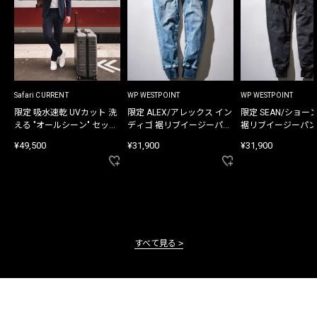
Safari CURRENT
WP WESTPOINT
WP WESTPOINT
限定 吸水速乾 UVカット 洗
限定 ALEX/アレックス イン
限定 SEAN/ショー
える "オールシーン" セット
ディゴ 裾リブイージーパン
裾リブイージーパン
アップ
ツ
¥49,500
¥31,900
¥31,900
すべて見る