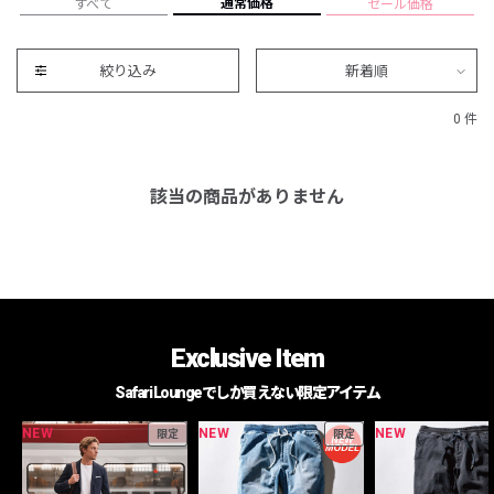
通常価格
すべて
セール価格
絞り込み
新着順
0 件
該当の商品がありません
Exclusive Item
Safari Loungeでしか買えない限定アイテム
NEW
NEW
NEW
限定
限定