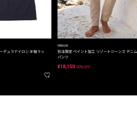
YANUK
コーデュラナイロン 半袖ラッ
別注限定 ペイント加工 リゾートジーンズ デニ
パンツ
¥18,150
50%OFF