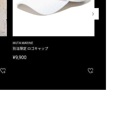
MUTA MARINE
CROSSLEY
ム
別注限定 ロゴキャップ
別注限定 ノースリ
¥9,900
¥8,580
40%OFF