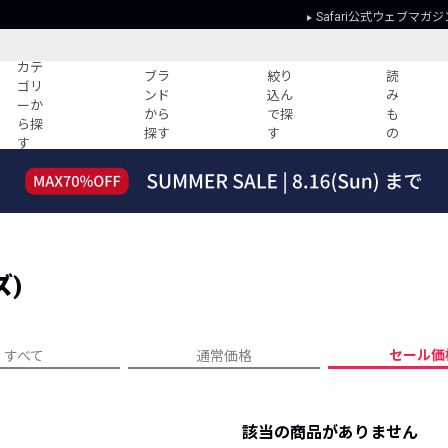
Safari公式ウェブマガジ
カテ
ブラ
絞り
読
ゴリ
ンド
込ん
み
ーか
から
で探
も
ら探
探す
す
の
す
読みもの
ガイド
ー
すべての記事
ショッピング
2026年のイチオシTシャツ！
初めての方
“WP”のイージーパンツを徹底解説&コ
Club Safari
ーデ紹介
ズ)
よくある質問
HOTなコーデ TOP20
会社概要
ディネート
新ブランドご紹介！
会員利用規約
セール価
すべて
通常価格
人気記事ランキング
プライバシー
バイヤーズ レコメンド
特定商取引に
今週の別注アイテム
該当の商品がありません
ウィークリーコーデ