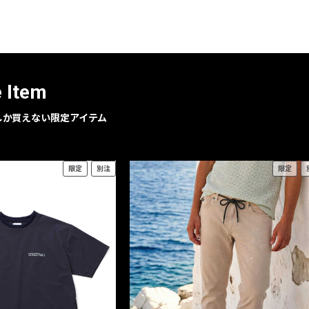
レコメンドアイテム
ピックアップアイテム
フォーカスブランド
セールおすすめアイテム
e Item
人気アイテム TOP 15
geでしか買えない限定アイテム
限定
別注
限定