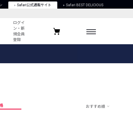
ン
Safari公式通販サイト
Safari BEST DELICIOUS
ログイ
ン・新
規会員
登録
ログイン・新規会員登録
お気に入りアイテム
ガイド
お気に入りブランド
お気に入り記事
最近チェックしたアイテム
格
おすすめ順
ポリシー
関する法律