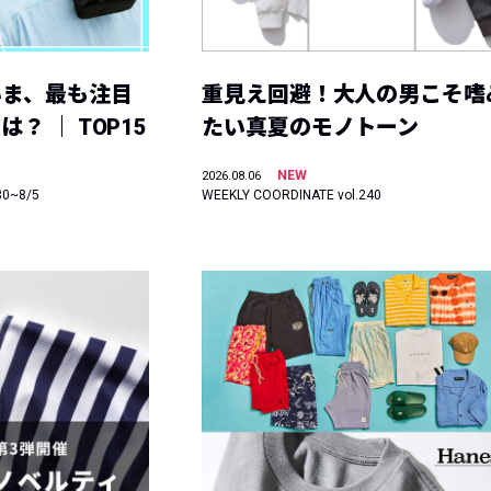
いま、最も注目
重見え回避！大人の男こそ嗜
？ ｜ TOP15
たい真夏のモノトーン
NEW
2026.08.06
30~8/5
WEEKLY COORDINATE vol.240