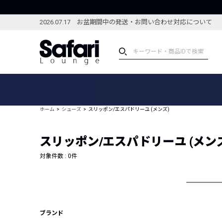
2026.07.17 お盆期間中の発送・お問い合わせ対応について
アイテム
スペシャル
カテゴリーから探す
スペシャルフィーチャ
ホーム
シューズ
スリッポン/エスパドリーユ (メンズ)
ブランドから探す
特集記事
絞り込んで探す
スリッポン/エスパドリーユ (メン
新着アイテム
コーディネート
編集部のおすすめアイテム
対象件数 :
0
件
編集部のおすすめコー
ランキング
雑誌・カタログ掲載アイテム
セール
ブランド