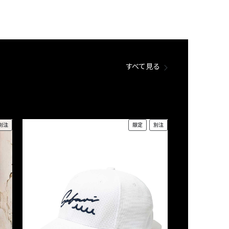
すべて見る
別注
限定
別注