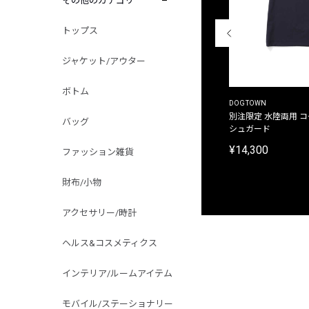
その他のカテゴリ
トップス
ジャケット/アウター
ボトム
THE DUFFER OF ST.GEORGE
DOGTOWN
別注限定 ピグメントダイ バックプリント サーフ
別注限定 水陸両用 
バッグ
プリントTシャツ
シュガード
¥9,900
¥14,300
ファッション雑貨
財布/小物
アクセサリー/時計
ヘルス&コスメティクス
インテリア/ルームアイテム
モバイル/ステーショナリー