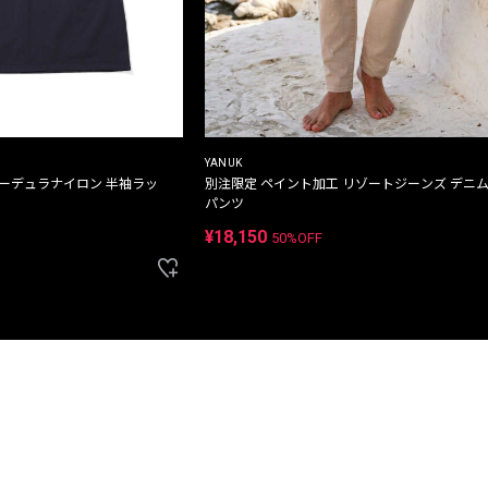
YANUK
コーデュラナイロン 半袖ラッ
別注限定 ペイント加工 リゾートジーンズ デニ
パンツ
¥18,150
50%OFF