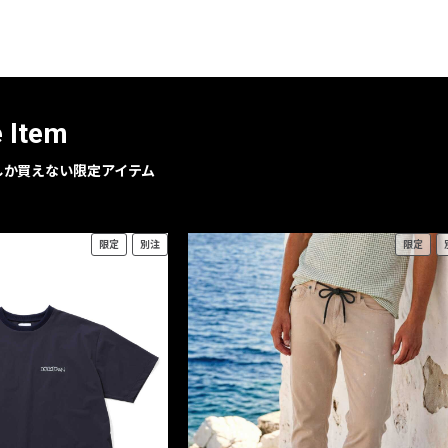
レコメンドアイテム
ピックアップアイテム
フォーカスブランド
セールおすすめアイテム
e Item
人気アイテム TOP 15
geでしか買えない限定アイテム
限定
別注
限定