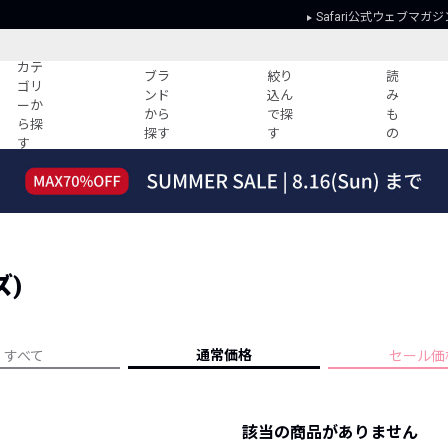
Safari公式ウェブマガジ
カテ
ブラ
絞り
読
ゴリ
ンド
込ん
み
ーか
から
で探
も
ら探
探す
す
の
す
読みもの
ガイド
ー
すべての記事
ショッピング
2026年のイチオシTシャツ！
初めての方
“WP”のイージーパンツを徹底解説&コ
Club Safari
ーデ紹介
ズ)
よくある質問
HOTなコーデ TOP20
会社概要
ディネート
新ブランドご紹介！
会員利用規約
通常価格
すべて
セール価
人気記事ランキング
プライバシー
バイヤーズ レコメンド
特定商取引に
今週の別注アイテム
該当の商品がありません
ウィークリーコーデ