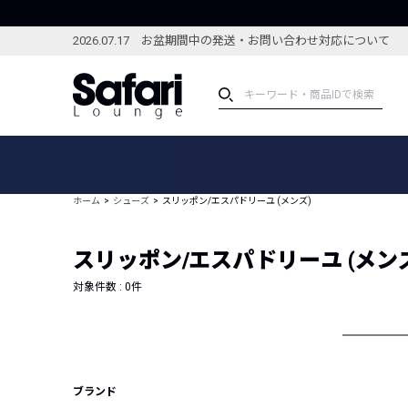
2026.07.17 お盆期間中の発送・お問い合わせ対応について
アイテム
スペシャル
カテゴリーから探す
スペシャルフィーチャ
ホーム
シューズ
スリッポン/エスパドリーユ (メンズ)
ブランドから探す
特集記事
絞り込んで探す
スリッポン/エスパドリーユ (メン
新着アイテム
コーディネート
編集部のおすすめアイテム
対象件数 :
0
件
編集部のおすすめコー
ランキング
雑誌・カタログ掲載アイテム
セール
ブランド