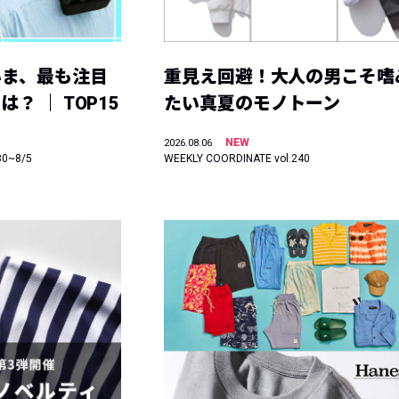
いま、最も注目
重見え回避！大人の男こそ嗜
？ ｜ TOP15
たい真夏のモノトーン
NEW
2026.08.06
30~8/5
WEEKLY COORDINATE vol.240