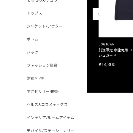
その他のカテゴリ
トップス
ジャケット/アウター
ボトム
THE DUFFER OF ST.GEORGE
DOGTOWN
別注限定 ピグメントダイ バックプリント サーフ
別注限定 水陸両用 
バッグ
プリントTシャツ
シュガード
¥9,900
¥14,300
ファッション雑貨
財布/小物
アクセサリー/時計
ヘルス&コスメティクス
インテリア/ルームアイテム
モバイル/ステーショナリー