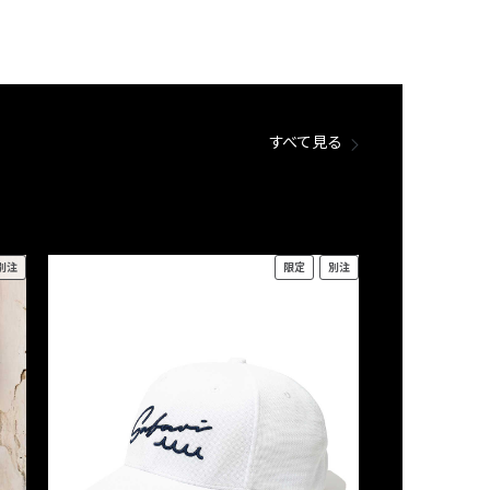
すべて見る
別注
限定
別注