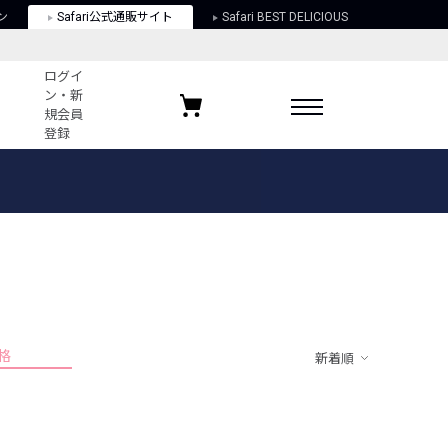
ン
Safari公式通販サイト
Safari BEST DELICIOUS
ログイ
ン・新
規会員
登録
ログイン・新規会員登録
お気に入りアイテム
ガイド
お気に入りブランド
お気に入り記事
最近チェックしたアイテム
格
新着順
ポリシー
関する法律