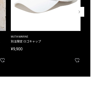
MUTA MARINE
CROSSLEY
ム
別注限定 ロゴキャップ
別注限定 ノースリ
¥9,900
¥8,580
40%OFF