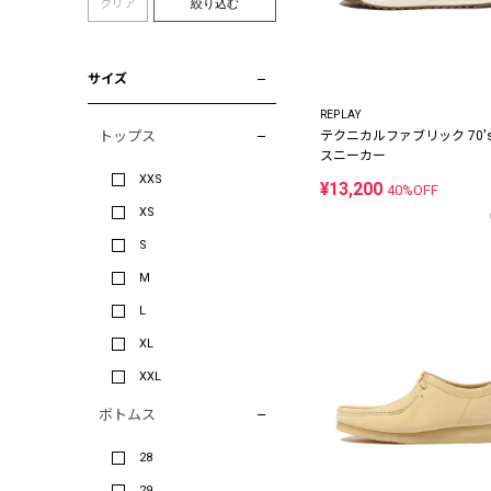
クリア
絞り込む
サイズ
REPLAY
トップス
テクニカルファブリック 70'
スニーカー
XXS
¥13,200
40%OFF
XS
S
M
L
XL
XXL
ボトムス
28
29