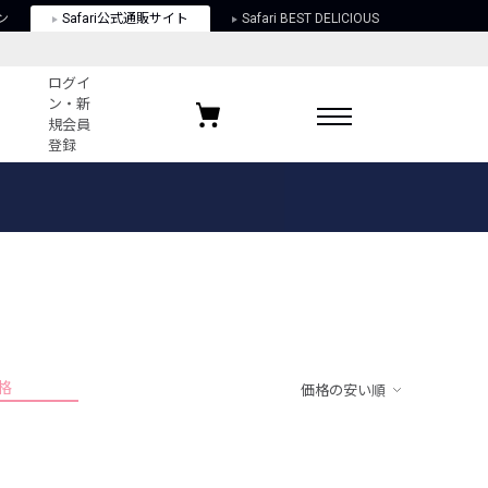
ン
Safari公式通販サイト
Safari BEST DELICIOUS
ログイ
ン・新
規会員
登録
ログイン・新規会員登録
お気に入りアイテム
ガイド
お気に入りブランド
お気に入り記事
最近チェックしたアイテム
格
価格の安い順
ポリシー
関する法律