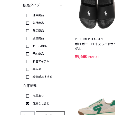
販売タイプ
通常商品
先行商品
限定商品
別注商品
POLO RALPH LAUREN
ポロ ポニーロゴ スライドサ
セール商品
ダル
予約商品
¥9,680
20%OFF
新着アイテム
再入荷
編集部おすすめ
在庫状況
在庫あり
在庫なし含む