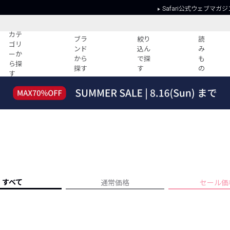
Safari公式ウェブマガジ
カテ
ブラ
絞り
読
ゴリ
ンド
込ん
み
ーか
から
で探
も
ら探
探す
す
の
す
読みもの
ガイド
ー
すべての記事
ショッピング
2026年のイチオシTシャツ！
初めての方
“WP”のイージーパンツを徹底解説&コ
Club Safari
ーデ紹介
よくある質問
HOTなコーデ TOP20
会社概要
ディネート
新ブランドご紹介！
会員利用規約
すべて
通常価格
セール価
人気記事ランキング
プライバシー
バイヤーズ レコメンド
特定商取引に
今週の別注アイテム
ウィークリーコーデ