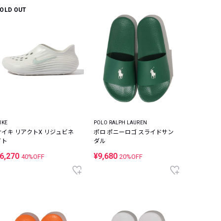
OLD OUT
IKE
POLO RALPH LAUREN
ナイキ リアクトX リジュビネ
ポロ ポニーロゴ スライドサン
イト
ダル
6,270
¥9,680
40%OFF
20%OFF