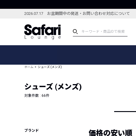
2026.07.17 お盆期間中の発送・お問い合わせ対応について
アイテム
スペシャル
カテゴリーから探す
スペシャルフィーチャ
ホーム
シューズ (メンズ)
ブランドから探す
特集記事
絞り込んで探す
シューズ (メンズ)
新着アイテム
コーディネート
編集部のおすすめアイテム
対象件数 :
66
件
編集部のおすすめコー
ランキング
雑誌・カタログ掲載アイテム
セール
ブランド
価格の安い順