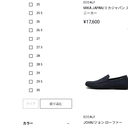
ECOALF
25
MIKA JAPAN/ミカジャパン 
25.5
ニーカー
¥17,600
26
26.5
27
27.5
28
28.5
29
29.5
30
クリア
絞り込む
ECOALF
JOHN/ジョン ローファー
カラー