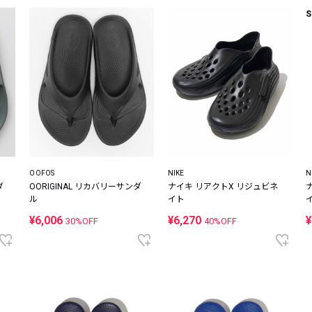
S
OOFOS
NIKE
N
ダ
OORIGINAL リカバリーサンダ
ナイキ リアクトX リジュビネ
ル
イト
¥6,006
¥6,270
¥
30%OFF
40%OFF