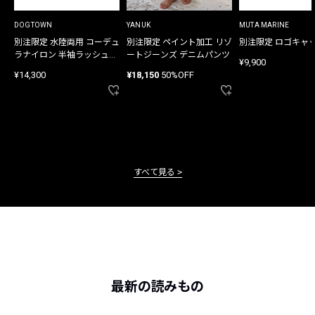
DOGTOWN
YANUK
MUTA MARINE
別注限定 水陸両用 コーデュ
別注限定 ペイント加工 リゾ
別注限定 ロゴキャ
ラナイロン 半袖ラッシュガ
ートジーンズ デニムパンツ
¥9,900
ード
¥14,300
¥18,150
50%OFF
すべて見る
最新の読みもの