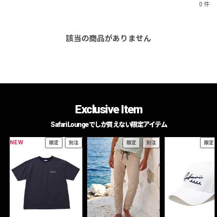
0 件
該当の商品がありません
Exclusive Item
Safari Loungeでしか買えない限定アイテム
NEW
限定
別注
限定
別注
限定