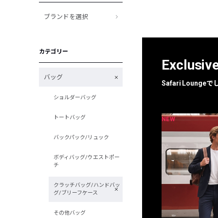
ブランドを選択
カテゴリー
Exclusiv
バッグ
Safari Loun
ショルダーバッグ
トートバッグ
NEW
NEW
限定
別注
バックパック/リュック
ボディバッグ/ウエストポー
チ
クラッチバッグ/ハンドバッ
グ/ブリーフケース
その他バッグ