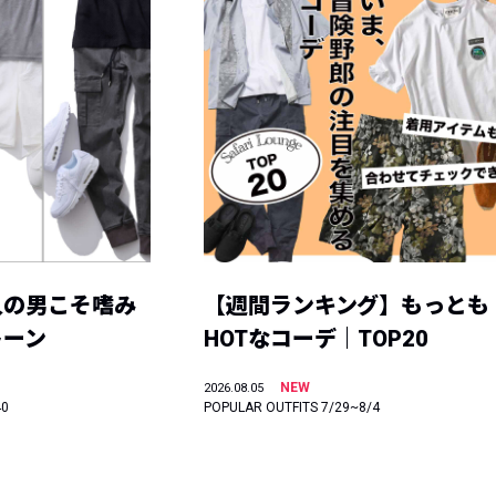
人の男こそ嗜み
【週間ランキング】もっとも
トーン
HOTなコーデ｜TOP20
NEW
2026.08.05
40
POPULAR OUTFITS 7/29~8/4