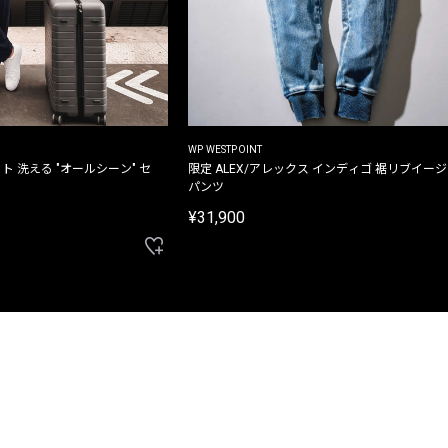
WP WESTPOINT
ト 洗える "オールシーン" セ
限定 ALEX/アレックス インディゴ 裾リブイー
パンツ
¥31,900