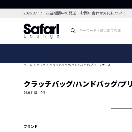
2026.07.17 お盆期間中の発送・お問い合わせ対応について
アイテム
スペシャル
カテゴリーから探す
スペシャルフィーチャ
ホーム
バッグ
クラッチバッグ/ハンドバッグ/ブリーフケース
ブランドから探す
特集記事
絞り込んで探す
クラッチバッグ/ハンドバッグ/ブ
新着アイテム
コーディネート
編集部のおすすめアイテム
対象件数 :
0
件
編集部のおすすめコー
ランキング
雑誌・カタログ掲載アイテム
セール
ブランド