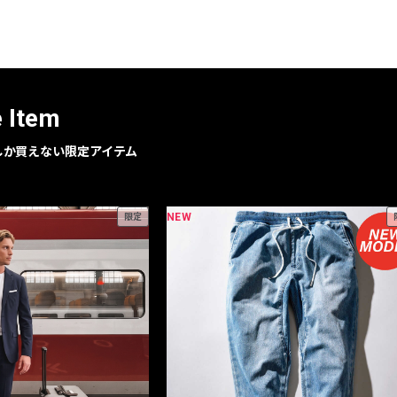
レコメンドアイテム
ピックアップアイテム
フォーカスブランド
セールおすすめアイテム
e Item
人気アイテム TOP 15
geでしか買えない限定アイテム
NEW
限定