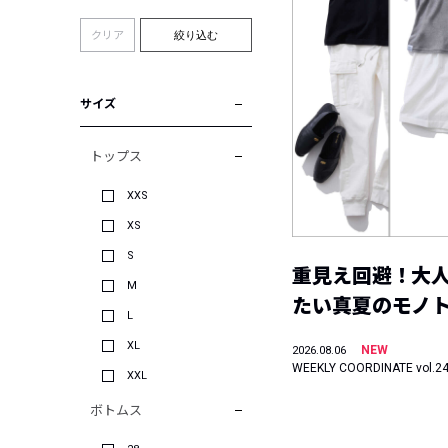
クリア
絞り込む
サイズ
トップス
XXS
XS
S
重見え回避！大
M
たい真夏のモノ
L
XL
NEW
2026.08.06
WEEKLY COORDINATE vol.2
XXL
ボトムス