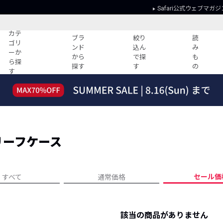
Safari公式ウェブマガジ
カテ
ブラ
絞り
読
ゴリ
ンド
込ん
み
ーか
から
で探
も
ら探
探す
す
の
す
読みもの
ガイド
ー
すべての記事
ショッピング
2026年のイチオシTシャツ！
初めての方
“WP”のイージーパンツを徹底解説&コ
Club Safari
ーデ紹介
リーフケース
よくある質問
HOTなコーデ TOP20
会社概要
ディネート
新ブランドご紹介！
会員利用規約
セール価
すべて
通常価格
人気記事ランキング
プライバシー
バイヤーズ レコメンド
特定商取引に
今週の別注アイテム
該当の商品がありません
ウィークリーコーデ