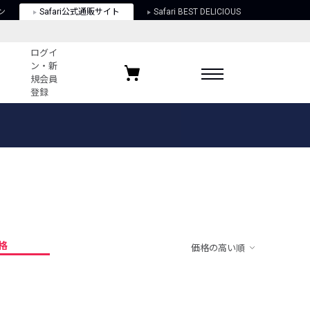
ン
Safari公式通販サイト
Safari BEST DELICIOUS
ログイ
ン・新
規会員
登録
ログイン・新規会員登録
お気に入りアイテム
ガイド
お気に入りブランド
お気に入り記事
最近チェックしたアイテム
格
価格の高い順
ポリシー
関する法律