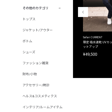
その他のカテゴリ
トップス
ジャケット/アウター
ACANTHUS
Safari CURRENT
ボトム
別注限定 フード付き チェックシャツジャケット
限定 吸水速乾 UVカッ
ットアップ
¥31,900
シューズ
¥49,500
ファッション雑貨
財布/小物
アクセサリー/時計
ヘルス&コスメティクス
インテリア/ルームアイテム