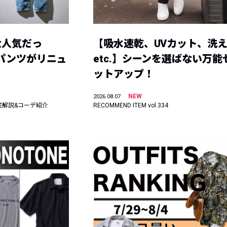
大人気だっ
【吸水速乾、UVカット、洗
ーパンツがリニュ
etc.】シーンを選ばない万能
ットアップ！
NEW
2026.08.07
底解説&コーデ紹介
RECOMMEND ITEM vol.334