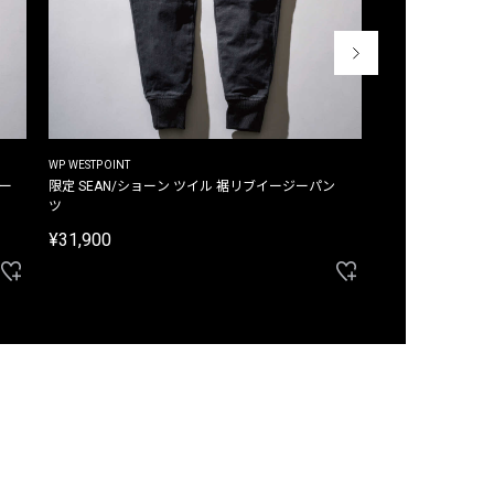
WP WESTPOINT
WP WESTPOINT
ジー
限定 SEAN/ショーン ツイル 裾リブイージーパン
限定 DAVID/デイヴィッド インデ
ツ
イージーパンツ
¥31,900
¥33,000