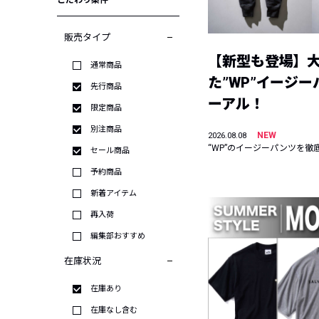
こだわり条件
販売タイプ
【新型も登場】
通常商品
た”WP”イージ
先行商品
ーアル！
限定商品
別注商品
NEW
2026.08.08
“WP”のイージーパンツを徹
セール商品
予約商品
新着アイテム
再入荷
編集部おすすめ
在庫状況
在庫あり
在庫なし含む