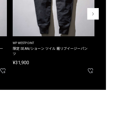
WP WESTPOINT
WP WESTPOINT
ジー
限定 SEAN/ショーン ツイル 裾リブイージーパン
限定 DAVID/デイヴィッド インデ
ツ
イージーパンツ
¥31,900
¥33,000