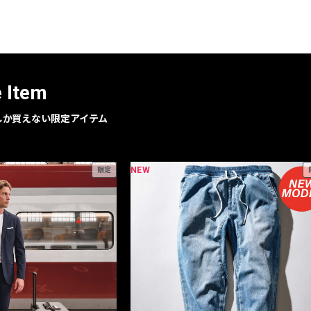
レコメンドアイテム
ピックアップアイテム
フォーカスブランド
セールおすすめアイテム
e Item
人気アイテム TOP 15
geでしか買えない限定アイテム
NEW
限定