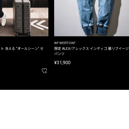
WP WESTPOINT
ト 洗える "オールシーン" セ
限定 ALEX/アレックス インディゴ 裾リブイー
パンツ
¥31,900