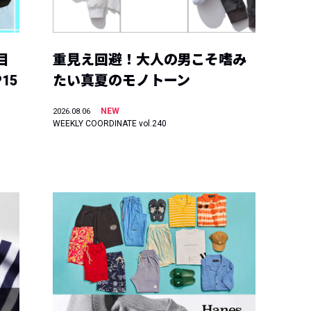
目
重見え回避！大人の男こそ嗜み
15
たい真夏のモノトーン
NEW
2026.08.06
WEEKLY COORDINATE vol.240