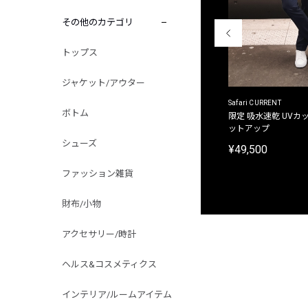
その他のカテゴリ
トップス
ジャケット/アウター
ACANTHUS
Safari CURRENT
ボトム
別注限定 フード付き チェックシャツジャケット
限定 吸水速乾 UVカッ
ットアップ
¥31,900
シューズ
¥49,500
ファッション雑貨
財布/小物
アクセサリー/時計
ヘルス&コスメティクス
インテリア/ルームアイテム