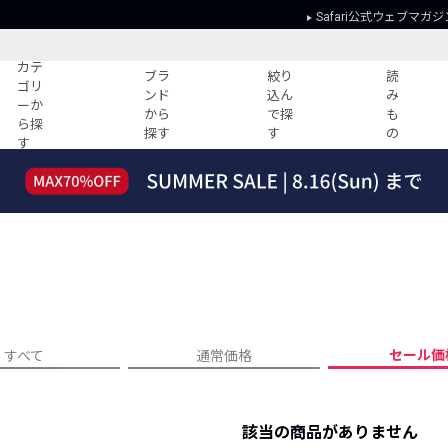
Safari公式ウェブマガジ
カテ
ブラ
絞り
読
ゴリ
ンド
込ん
み
ーか
から
で探
も
ら探
探す
す
の
す
読みもの
ガイド
ー
すべての記事
ショッピング
2026年のイチオシTシャツ！
初めての方
“WP”のイージーパンツを徹底解説&コ
Club Safari
ーデ紹介
よくある質問
HOTなコーデ TOP20
会社概要
ディネート
新ブランドご紹介！
会員利用規約
セール価
すべて
通常価格
人気記事ランキング
プライバシー
バイヤーズ レコメンド
特定商取引に
今週の別注アイテム
該当の商品がありません
ウィークリーコーデ