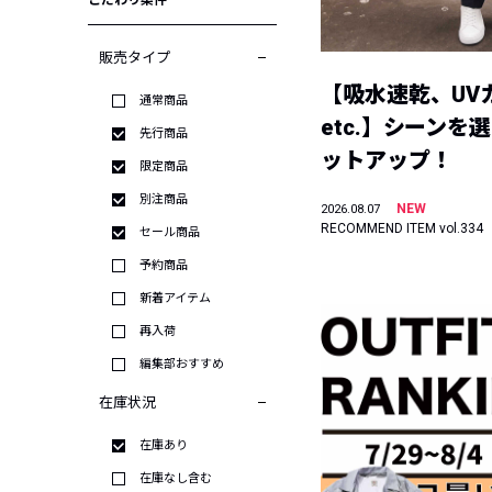
こだわり条件
販売タイプ
【吸水速乾、UV
通常商品
etc.】シーンを
先行商品
ットアップ！
限定商品
別注商品
NEW
2026.08.07
RECOMMEND ITEM vol.334
セール商品
予約商品
新着アイテム
再入荷
編集部おすすめ
在庫状況
在庫あり
在庫なし含む