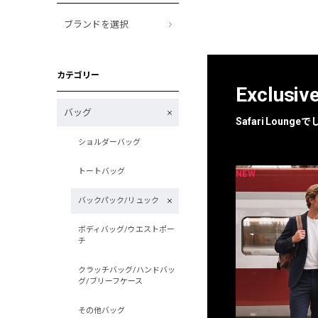
ブランドを選択
カテゴリー
Exclusiv
バッグ
Safari Loun
ショルダーバッグ
トートバッグ
NEW
NEW
限定
別注
バックパック/リュック
ボディバッグ/ウエストポー
チ
クラッチバッグ/ハンドバッ
グ/ブリーフケース
その他バッグ