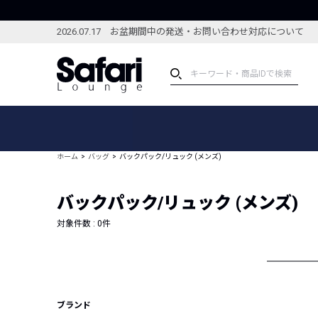
2026.07.17 お盆期間中の発送・お問い合わせ対応について
アイテム
スペシャル
カテゴリーから探す
スペシャルフィーチャ
ホーム
バッグ
バックパック/リュック (メンズ)
ブランドから探す
特集記事
絞り込んで探す
バックパック/リュック (メンズ)
新着アイテム
コーディネート
編集部のおすすめアイテム
対象件数 :
0
件
編集部のおすすめコー
ランキング
雑誌・カタログ掲載アイテム
セール
ブランド