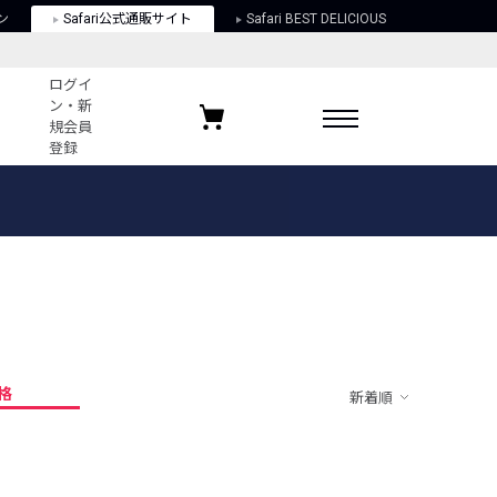
ン
Safari公式通販サイト
Safari BEST DELICIOUS
ログイ
ン・新
規会員
登録
ログイン・新規会員登録
お気に入りアイテム
ガイド
お気に入りブランド
お気に入り記事
最近チェックしたアイテム
格
新着順
ポリシー
関する法律