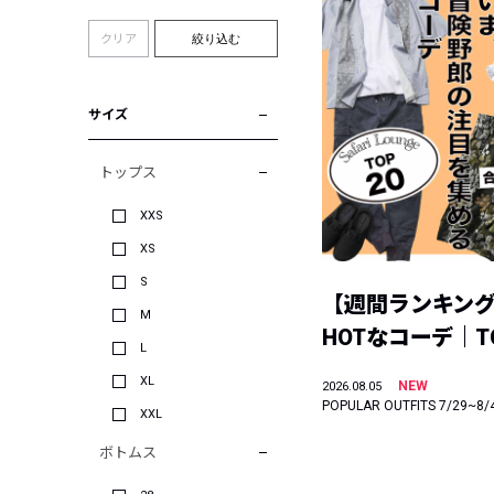
クリア
絞り込む
サイズ
トップス
XXS
XS
S
【週間ランキン
M
HOTなコーデ｜TO
L
XL
NEW
2026.08.05
POPULAR OUTFITS 7/29~8/
XXL
ボトムス