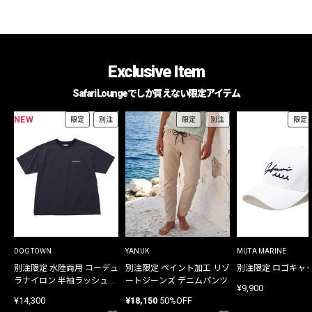
Exclusive Item
Safari Loungeでしか買えない限定アイテム
NEW
限定
別注
限定
別注
限定
DOGTOWN
YANUK
MUTA MARINE
別注限定 水陸両用 コーデュ
別注限定 ペイント加工 リゾ
別注限定 ロゴキャ
ラナイロン 半袖ラッシュガ
ートジーンズ デニムパンツ
¥9,900
ード
¥14,300
¥18,150
50%OFF