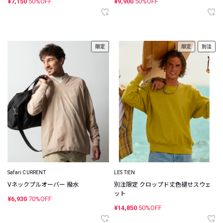
¥7,150
50%OFF
¥9,900
50%OFF
限定
限定
別注
Safari CURRENT
LES TIEN
Vネックプルオーバー 撥水
別注限定 クロップド丈色褪せスウェ
ット
¥6,930
70%OFF
¥14,850
50%OFF