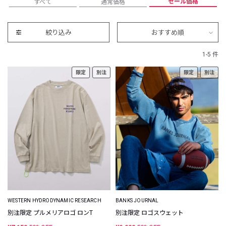
セール価格
すべて
通常価格
絞り込み
おすすめ順
1-5 件
限定
別注
限定
別注
WESTERN HYDRODYNAMIC RESEARCH
BANKS JOURNAL
別注限定 プルメリアロゴ ロンT
別注限定 ロゴスウェット