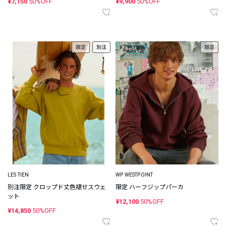
¥7,150
50%OFF
¥9,900
50%OFF
限定
別注
限定
LES TIEN
WP WESTPOINT
別注限定 クロップド丈色褪せスウェ
限定 ハーフジップパーカ
ット
¥12,100
50%OFF
¥14,850
50%OFF