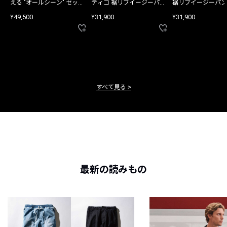
える "オールシーン" セット
ディゴ 裾リブイージーパン
裾リブイージーパン
アップ
ツ
¥49,500
¥31,900
¥31,900
すべて見る
最新の読みもの