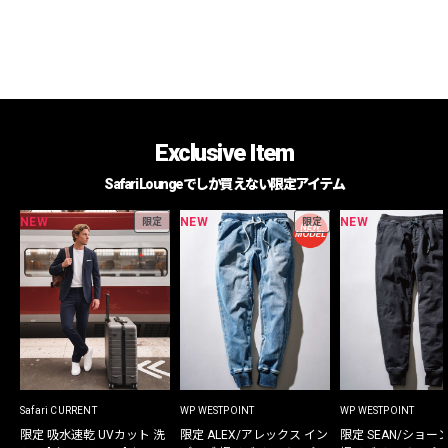
Exclusive Item
Safari Loungeでしか買えない限定アイテム
NEW
NEW
NEW
限定
限定
Safari CURRENT
WP WESTPOINT
WP WESTPOINT
限定 吸水速乾 UVカット 洗
限定 ALEX/アレックス イン
限定 SEAN/ショー