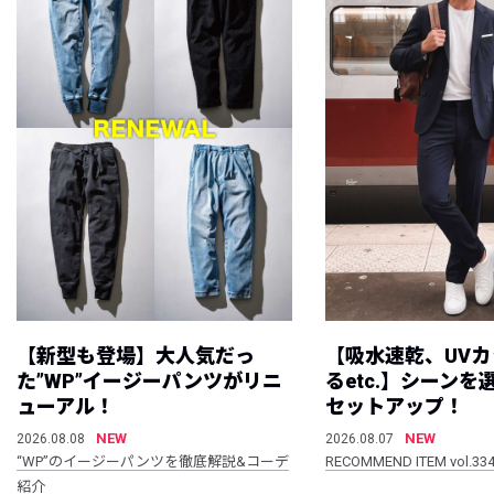
【新型も登場】大人気だっ
【吸水速乾、UV
た”WP”イージーパンツがリニ
るetc.】シーン
ューアル！
セットアップ！
NEW
NEW
2026.08.08
2026.08.07
“WP”のイージーパンツを徹底解説&コーデ
RECOMMEND ITEM vol.33
紹介