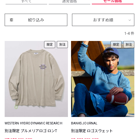
セール価格
すべて
通常価格
絞り込み
おすすめ順
1-4 件
限定
別注
限定
別注
WESTERN HYDRODYNAMIC RESEARCH
BANKS JOURNAL
別注限定 プルメリアロゴ ロンT
別注限定 ロゴスウェット