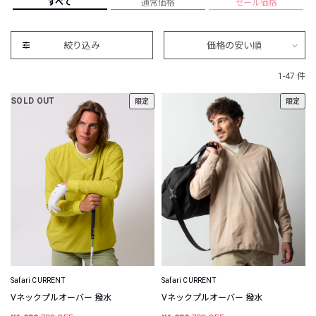
すべて
通常価格
セール価格
絞り込み
価格の安い順
1-47 件
SOLD OUT
限定
限定
Safari CURRENT
Safari CURRENT
Vネックプルオーバー 撥水
Vネックプルオーバー 撥水