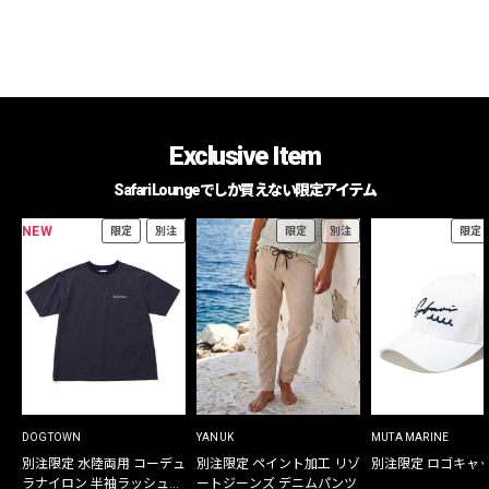
Exclusive Item
Safari Loungeでしか買えない限定アイテム
NEW
限定
別注
限定
別注
限定
DOGTOWN
YANUK
MUTA MARINE
別注限定 水陸両用 コーデュ
別注限定 ペイント加工 リゾ
別注限定 ロゴキャ
ラナイロン 半袖ラッシュガ
ートジーンズ デニムパンツ