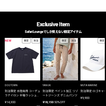
Exclusive Item
Safari Loungeでしか買えない限定アイテム
NEW
限定
別注
限定
別注
限定
DOGTOWN
YANUK
MUTA MARINE
別注限定 水陸両用 コーデュ
別注限定 ペイント加工 リゾ
別注限定 ロゴキャ
ラナイロン 半袖ラッシュガ
ートジーンズ デニムパンツ
¥9,900
ード
¥14,300
¥18,150
50%OFF