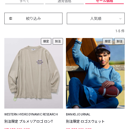
セール価格
すべて
通常価格
絞り込み
人気順
1-5 件
限定
別注
限定
別注
WESTERN HYDRODYNAMIC RESEARCH
BANKS JOURNAL
別注限定 プルメリアロゴ ロンT
別注限定 ロゴスウェット