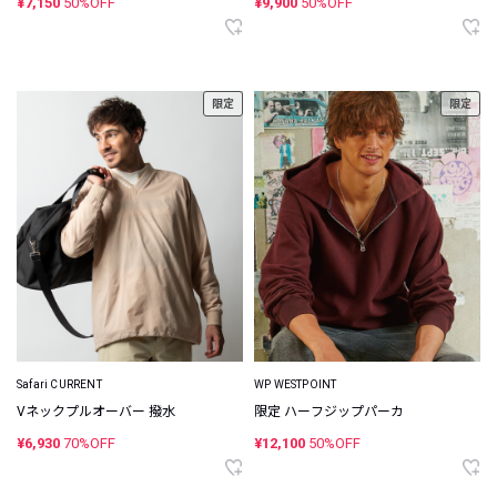
¥7,150
50%OFF
¥9,900
50%OFF
限定
限定
Safari CURRENT
WP WESTPOINT
Vネックプルオーバー 撥水
限定 ハーフジップパーカ
¥6,930
70%OFF
¥12,100
50%OFF