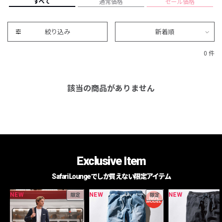
すべて
通常価格
セール価格
絞り込み
新着順
0 件
該当の商品がありません
Exclusive Item
Safari Loungeでしか買えない限定アイテム
NEW
NEW
NEW
限定
限定