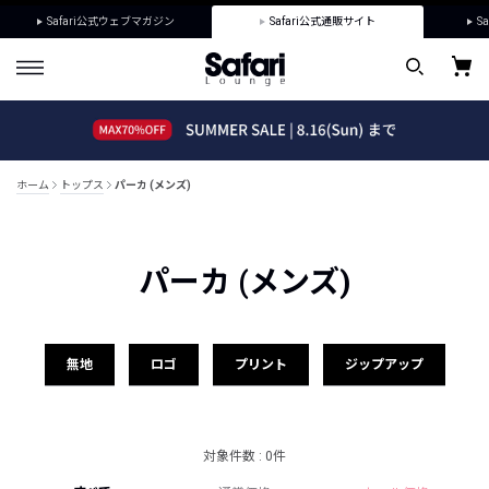
Safari公式ウェブマガジン
Safari公式通販サイト
Sa
ホーム
トップス
パーカ (メンズ)
パーカ (メンズ)
無地
ロゴ
プリント
ジップアップ
対象件数 : 0件