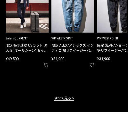
Safari CURRENT
WP WESTPOINT
WP WESTPOINT
限定 吸水速乾 UVカット 洗
限定 ALEX/アレックス イン
限定 SEAN/ショー
える "オールシーン" セット
ディゴ 裾リブイージーパン
裾リブイージーパン
アップ
ツ
¥49,500
¥31,900
¥31,900
すべて見る