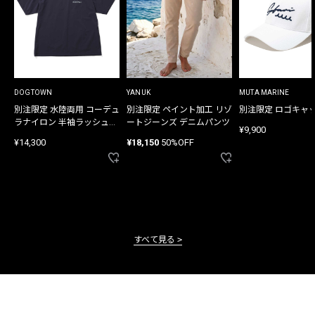
DOGTOWN
YANUK
MUTA MARINE
別注限定 水陸両用 コーデュ
別注限定 ペイント加工 リゾ
別注限定 ロゴキャ
ラナイロン 半袖ラッシュガ
ートジーンズ デニムパンツ
¥9,900
ード
¥14,300
¥18,150
50%OFF
すべて見る