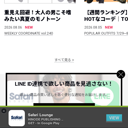
重見え回避！大人の男こそ嗜
【週間ランキング
みたい真夏のモノトーン
HOTなコーデ｜TO
NEW
NEW
2026.08.06
2026.08.05
WEEKLY COORDINATE vol.240
POPULAR OUTFITS 7/29~8
すべて見る
LINE ID連携で欲しい商品を見逃さない！
公式SNSアカウント
欲しい商品の買い逃しを防ぐ便利な通知をお届けします。
詳しくはこちら ＞
×
Safari Lounge
VIEW
HINODE PUBLISHING ..
GET - In Google Play