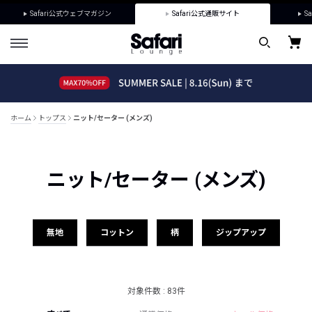
Safari公式ウェブマガジン
Safari公式通販サイト
Sa
ホーム
トップス
ニット/セーター (メンズ)
ニット/セーター (メンズ)
無地
コットン
柄
ジップアップ
対象件数 : 83件