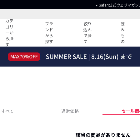
Safari公式ウェブマガジ
カテ
ブラ
絞り
読
ゴリ
ンド
込ん
み
ーか
から
で探
も
ら探
探す
す
の
す
読みもの
ガイド
ー
すべての記事
ショッピング
2026年のイチオシTシャツ！
初めての方
“WP”のイージーパンツを徹底解説&コ
Club Safari
ーデ紹介
よくある質問
HOTなコーデ TOP20
会社概要
ディネート
新ブランドご紹介！
会員利用規約
セール価
すべて
通常価格
人気記事ランキング
プライバシー
バイヤーズ レコメンド
特定商取引に
今週の別注アイテム
該当の商品がありません
ウィークリーコーデ