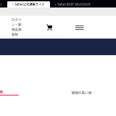
ン
Safari公式通販サイト
Safari BEST DELICIOUS
ログイ
ン・新
規会員
登録
ログイン・新規会員登録
お気に入りアイテム
ガイド
お気に入りブランド
お気に入り記事
最近チェックしたアイテム
格
価格の高い順
ポリシー
関する法律