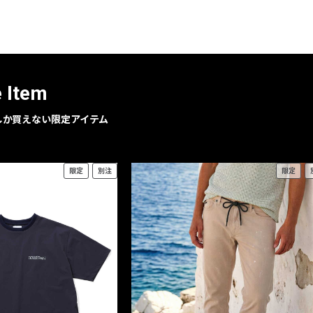
レコメンドアイテム
ピックアップアイテム
フォーカスブランド
セールおすすめアイテム
e Item
人気アイテム TOP 15
geでしか買えない限定アイテム
限定
別注
限定