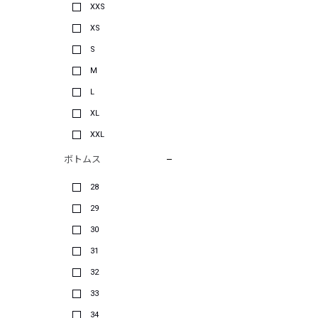
XXS
XS
S
M
L
XL
XXL
ボトムス
28
29
30
31
32
33
34