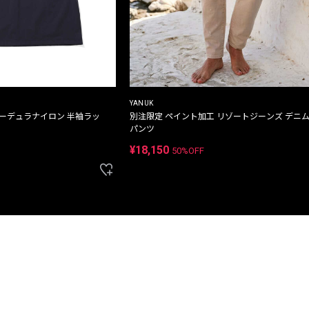
YANUK
コーデュラナイロン 半袖ラッ
別注限定 ペイント加工 リゾートジーンズ デニ
パンツ
¥18,150
50%OFF