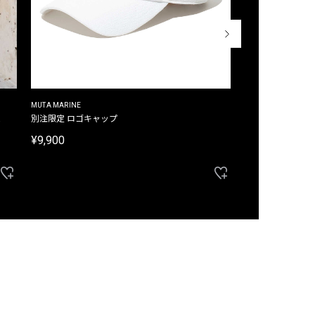
MUTA MARINE
CROSSLEY
ム
別注限定 ロゴキャップ
別注限定 ノースリ
¥9,900
¥8,580
40%OFF