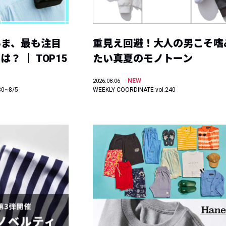
いま、最も注目
重見え回避！大人の男こそ嗜
？ ｜ TOP15
たい真夏のモノトーン
NEW
2026.08.06
30~8/5
WEEKLY COORDINATE vol.240