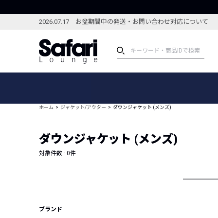
2026.07.17 お盆期間中の発送・お問い合わせ対応について
アイテム
スペシャル
カテゴリーから探す
スペシャルフィーチャ
ホーム
ジャケット/アウター
ダウンジャケット (メンズ)
ブランドから探す
特集記事
絞り込んで探す
ダウンジャケット (メンズ)
新着アイテム
コーディネート
編集部のおすすめアイテム
対象件数 :
0
件
編集部のおすすめコー
ランキング
雑誌・カタログ掲載アイテム
セール
ブランド