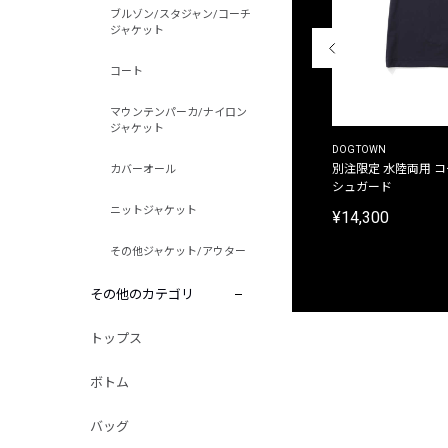
ブルゾン/スタジャン/コーチ
ジャケット
コート
マウンテンパーカ/ナイロン
ジャケット
THE DUFFER OF ST.GEORGE
DOGTOWN
別注限定 ピグメントダイ バックプリント サーフ
別注限定 水陸両用 
カバーオール
プリントTシャツ
シュガード
ニットジャケット
¥9,900
¥14,300
その他ジャケット/アウター
その他のカテゴリ
トップス
ボトム
バッグ