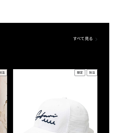
すべて見る
別注
限定
別注