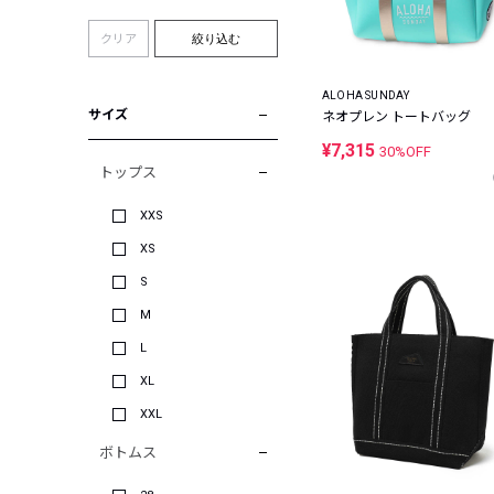
クリア
絞り込む
ALOHA SUNDAY
サイズ
ネオプレン トートバッグ
¥7,315
30%OFF
トップス
XXS
XS
S
M
L
XL
XXL
ボトムス