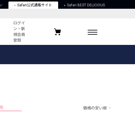
ン
Safari公式通販サイト
Safari BEST DELICIOUS
ログイ
ン・新
規会員
登録
ログイン・新規会員登録
お気に入りアイテム
ガイド
お気に入りブランド
お気に入り記事
最近チェックしたアイテム
格
価格の安い順
ポリシー
関する法律