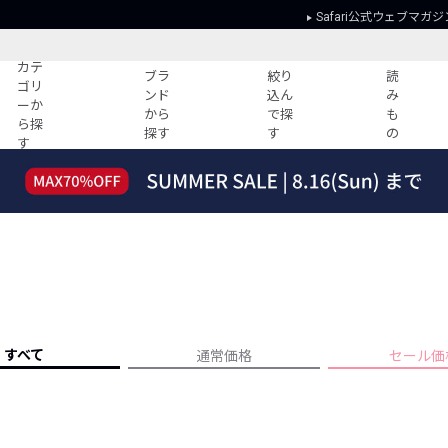
Safari公式ウェブマガジ
カテ
ブラ
絞り
読
ゴリ
ンド
込ん
み
ーか
から
で探
も
ら探
探す
す
の
す
読みもの
ガイド
ー
すべての記事
ショッピング
2026年のイチオシTシャツ！
初めての方
“WP”のイージーパンツを徹底解説&コ
Club Safari
ーデ紹介
よくある質問
HOTなコーデ TOP20
会社概要
ディネート
新ブランドご紹介！
会員利用規約
すべて
通常価格
セール価
人気記事ランキング
プライバシー
バイヤーズ レコメンド
特定商取引に
今週の別注アイテム
ウィークリーコーデ