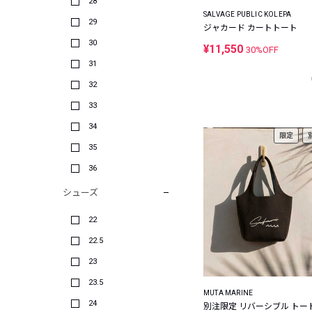
28
SALVAGE PUBLIC KOLEPA
29
ジャカード カートトート
30
¥11,550
30%OFF
31
32
33
34
限定
35
36
シューズ
22
22.5
23
23.5
MUTA MARINE
24
別注限定 リバーシブル トー