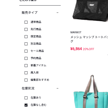
こだわり条件
販売タイプ
通常商品
先行商品
MARMOT
限定商品
メッシュ マッシブ トートバ
グ
別注商品
¥6,864
20%OFF
セール商品
予約商品
新着アイテム
再入荷
編集部おすすめ
在庫状況
在庫あり
在庫なし含む