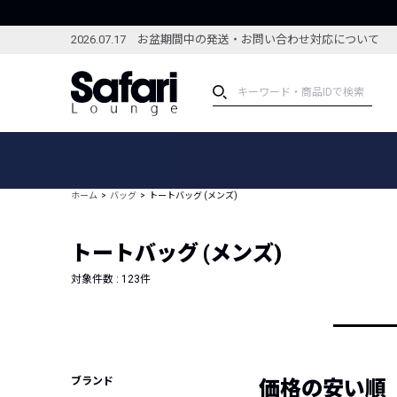
2026.07.17 お盆期間中の発送・お問い合わせ対応について
アイテム
スペシャル
カテゴリーから探す
スペシャルフィーチャ
ホーム
バッグ
トートバッグ (メンズ)
ブランドから探す
特集記事
絞り込んで探す
トートバッグ (メンズ)
新着アイテム
コーディネート
編集部のおすすめアイテム
対象件数 :
123
件
編集部のおすすめコー
ランキング
雑誌・カタログ掲載アイテム
セール
ブランド
価格の安い順