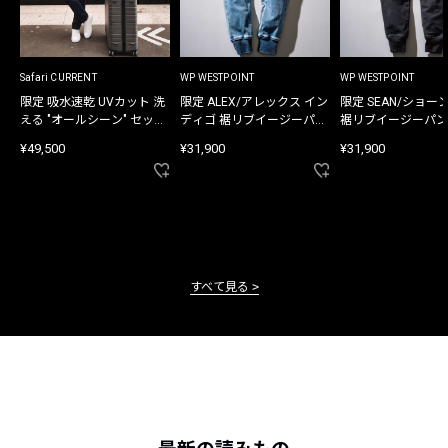
Safari CURRENT
WP WESTPOINT
WP WESTPOINT
限定 吸水速乾 UVカット 洗
限定 ALEX/アレックス イン
限定 SEAN/ショー
える "オールシーン" セット
ディゴ 裾リブイージーパン
裾リブイージーパン
アップ
ツ
¥49,500
¥31,900
¥31,900
すべて見る