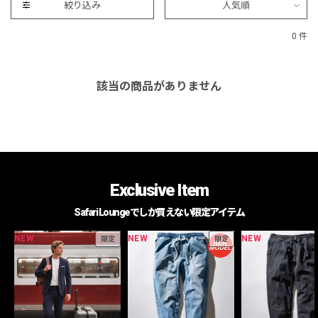
絞り込み
人気順
0 件
該当の商品がありません
Exclusive Item
Safari Loungeでしか買えない限定アイテム
NEW
NEW
NEW
限定
限定