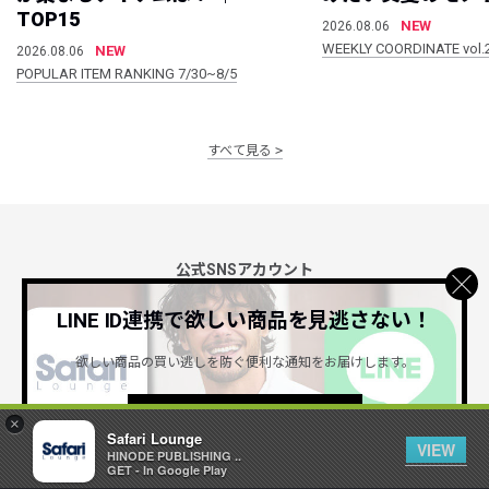
TOP15
NEW
2026.08.06
WEEKLY COORDINATE vol.
NEW
2026.08.06
POPULAR ITEM RANKING 7/30~8/5
すべて見る
公式SNSアカウント
LINE ID連携で欲しい商品を見逃さない！
欲しい商品の買い逃しを防ぐ便利な通知をお届けします。
詳しくはこちら ＞
×
Safari Lounge
Safari Lounge アプリ
VIEW
HINODE PUBLISHING ..
限定の機能もあるアプリでサクサクお買い物
GET - In Google Play