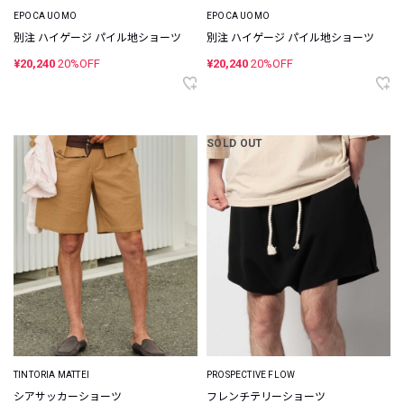
EPOCA UOMO
EPOCA UOMO
別注 ハイゲージ パイル地ショーツ
別注 ハイゲージ パイル地ショーツ
¥20,240
20%OFF
¥20,240
20%OFF
SOLD OUT
TINTORIA MATTEI
PROSPECTIVE FLOW
シアサッカーショーツ
フレンチテリーショーツ