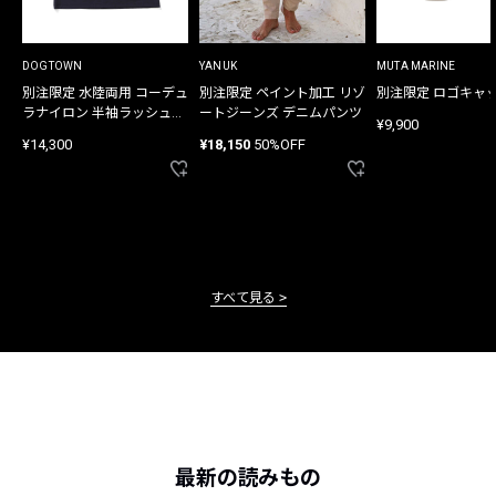
DOGTOWN
YANUK
MUTA MARINE
別注限定 水陸両用 コーデュ
別注限定 ペイント加工 リゾ
別注限定 ロゴキャ
ラナイロン 半袖ラッシュガ
ートジーンズ デニムパンツ
¥9,900
ード
¥14,300
¥18,150
50%OFF
すべて見る
最新の読みもの