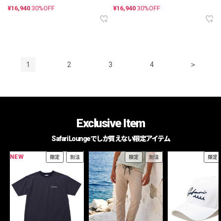
¥16,940
30%OFF
¥16,940
30%OFF
1
2
3
4
>
Exclusive Item
Safari Loungeでしか買えない限定アイテム
NEW
限定
別注
限定
別注
限定