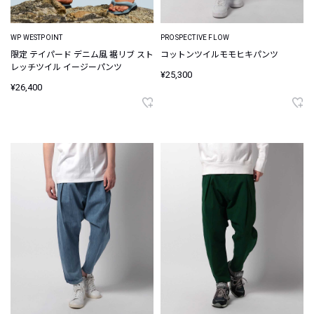
WP WESTPOINT
PROSPECTIVE FLOW
限定 テイパード デニム風 裾リブ スト
コットンツイルモモヒキパンツ
レッチツイル イージーパンツ
¥25,300
¥26,400