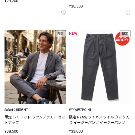
¥79,200
¥38,500
NEW
限定
限定
Safari CURRENT
WP WESTPOINT
限定 トリコット ラウンジウエア セッ
限定 RYAN/ライアン ツイル タック入
トアップ
り イージーパンツ イージーパンツ
¥38,500
¥33,000