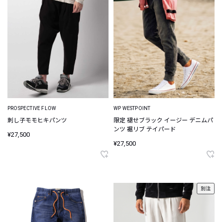
PROSPECTIVE FLOW
WP WESTPOINT
刺し子モモヒキパンツ
限定 褪せブラック イージー デニムパ
ンツ 裾リブ テイパード
¥27,500
¥27,500
別注