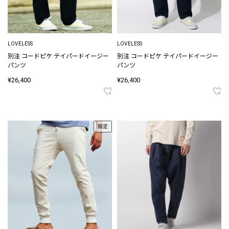
LOVELESS
LOVELESS
別注 コードピケ テイパードイージー
別注 コードピケ テイパードイージー
パンツ
パンツ
¥26,400
¥26,400
限定