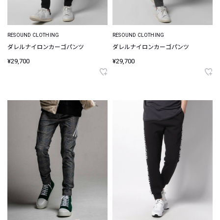
RESOUND CLOTHING
RESOUND CLOTHING
ダレルナイロンカーゴパンツ
ダレルナイロンカーゴパンツ
¥29,700
¥29,700