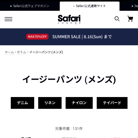
Safari公式ウェブマガジン
Safari公式通販サイト
Sa
ホーム
ボトム
イージーパンツ (メンズ)
イージーパンツ (メンズ)
デニム
リネン
ナイロン
テイパード
対象件数 : 131件