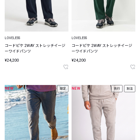
LOVELESS
LOVELESS
コードピケ 2WAY ストレッチイージ
コードピケ 2WAY ストレッチイージ
ーワイドパンツ
ーワイドパンツ
¥24,200
¥24,200
NEW
NEW
限定
先行
別注