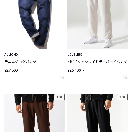
ALMOND
LOVELESS
デニムジョグパンツ
別注 3タックワイドテーパードパンツ
¥27,500
¥26,400～
別注
別注