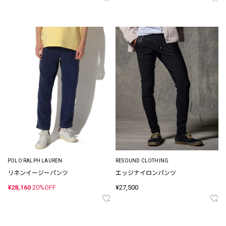
POLO RALPH LAUREN
RESOUND CLOTHING
リネンイージーパンツ
エッジナイロンパンツ
¥28,160
20%OFF
¥27,500