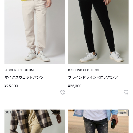
RESOUND CLOTHING
RESOUND CLOTHING
マイクスウェットパンツ
ブラインドラインベロアパンツ
¥25,300
¥25,300
SOLD OUT
限定