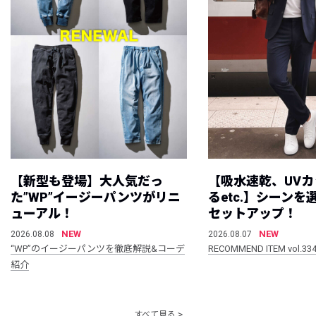
【新型も登場】大人気だっ
【吸水速乾、UV
た”WP”イージーパンツがリニ
るetc.】シーン
ューアル！
セットアップ！
NEW
NEW
2026.08.08
2026.08.07
“WP”のイージーパンツを徹底解説&コーデ
RECOMMEND ITEM vol.33
紹介
すべて見る