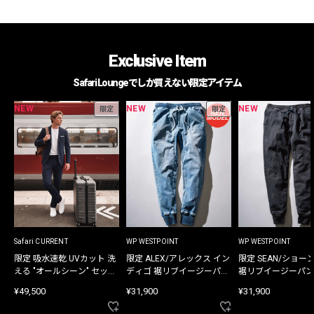
Exclusive Item
Safari Loungeでしか買えない限定アイテム
NEW
NEW
NEW
限定
限定
Safari CURRENT
WP WESTPOINT
WP WESTPOINT
限定 吸水速乾 UVカット 洗
限定 ALEX/アレックス イン
限定 SEAN/ショー
える "オールシーン" セット
ディゴ 裾リブイージーパン
裾リブイージーパン
アップ
ツ
¥49,500
¥31,900
¥31,900