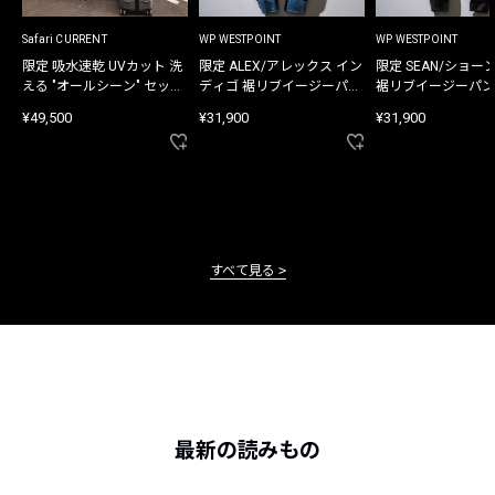
Safari CURRENT
WP WESTPOINT
WP WESTPOINT
限定 吸水速乾 UVカット 洗
限定 ALEX/アレックス イン
限定 SEAN/ショー
える "オールシーン" セット
ディゴ 裾リブイージーパン
裾リブイージーパン
アップ
ツ
¥49,500
¥31,900
¥31,900
すべて見る
最新の読みもの