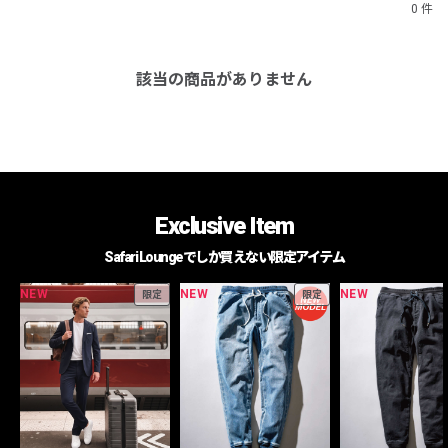
0 件
該当の商品がありません
Exclusive Item
Safari Loungeでしか買えない限定アイテム
NEW
NEW
NEW
限定
限定