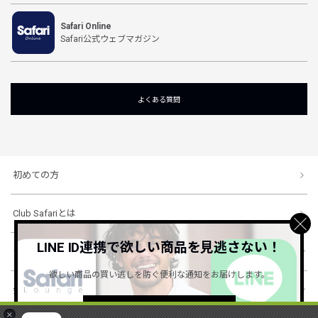
Safari Online
Safari公式ウェブマガジン
よくある質問
初めての方
Club Safariとは
LINE ID連携で欲しい商品を見逃さない！
ショッピングガイド
欲しい商品の買い逃しを防ぐ便利な通知をお届けします。
会社概要・規約
詳しくはこちら ＞
×