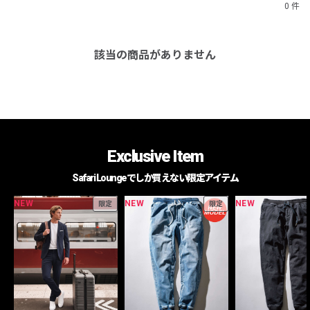
0 件
該当の商品がありません
Exclusive Item
Safari Loungeでしか買えない限定アイテム
NEW
NEW
NEW
限定
限定