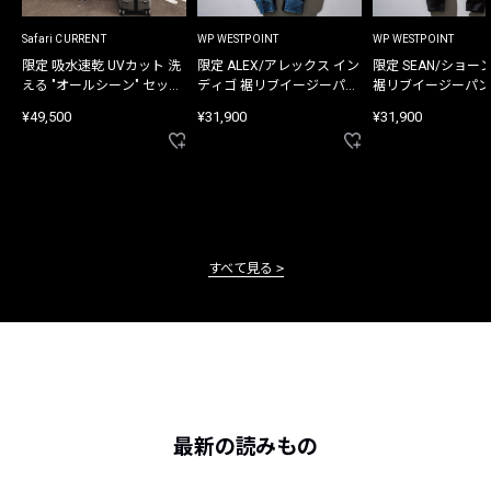
Safari CURRENT
WP WESTPOINT
WP WESTPOINT
限定 吸水速乾 UVカット 洗
限定 ALEX/アレックス イン
限定 SEAN/ショー
える "オールシーン" セット
ディゴ 裾リブイージーパン
裾リブイージーパン
アップ
ツ
¥49,500
¥31,900
¥31,900
すべて見る
最新の読みもの