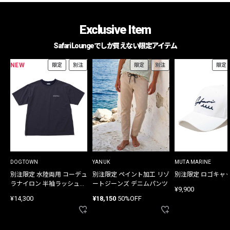
Exclusive Item
Safari Loungeでしか買えない限定アイテム
NEW
限定
別注
限定
別注
限定
DOGTOWN
YANUK
MUTA MARINE
別注限定 水陸両用 コーデュ
別注限定 ペイント加工 リゾ
別注限定 ロゴキャ
ラナイロン 半袖ラッシュガ
ートジーンズ デニムパンツ
¥9,900
ード
¥14,300
¥18,150
50%OFF