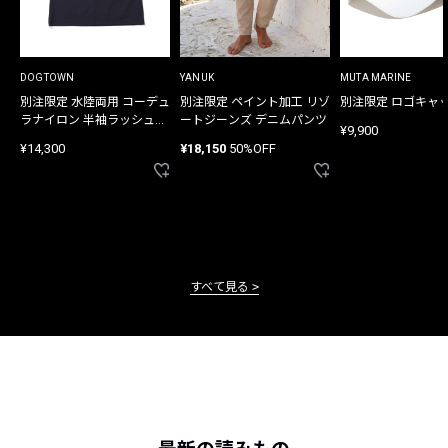
DOGTOWN
YANUK
MUTA MARINE
別注限定 水陸両用 コーデュ
別注限定 ペイント加工 リゾ
別注限定 ロゴキャ
ラナイロン 半袖ラッシュガ
ートジーンズ デニムパンツ
¥9,900
ード
¥14,300
¥18,150
50%OFF
すべて見る