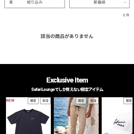
絞り込み
新着順
0 件
該当の商品がありません
Exclusive Item
Safari Loungeでしか買えない限定アイテム
NEW
限定
別注
限定
別注
限定