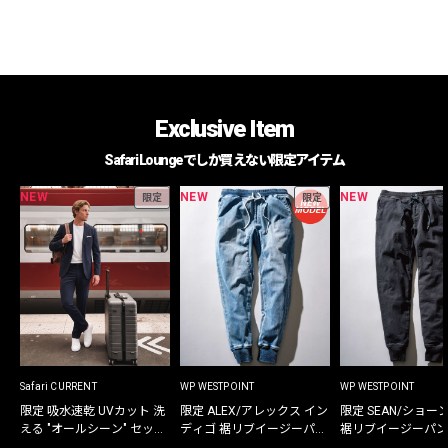
Exclusive Item
Safari Loungeでしか買えない限定アイテム
NEW
NEW
NEW
限定
限定
Safari CURRENT
WP WESTPOINT
WP WESTPOINT
限定 吸水速乾 UVカット 洗
限定 ALEX/アレックス イン
限定 SEAN/ショー
える "オールシーン" セット
ディゴ 裾リブイージーパン
裾リブイージーパン
アップ
ツ