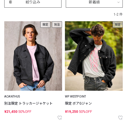
絞り込み
新着順
1-2 件
限定
別注
限定
ACANTHUS
WP WESTPOINT
別注限定 トラッカージャケット
限定 ボアGジャン
¥21,450
50%OFF
¥19,250
50%OFF