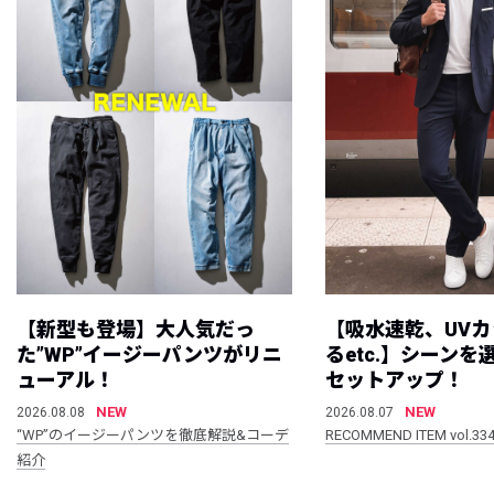
【新型も登場】大人気だっ
【吸水速乾、UV
た”WP”イージーパンツがリニ
るetc.】シーン
ューアル！
セットアップ！
NEW
NEW
2026.08.08
2026.08.07
“WP”のイージーパンツを徹底解説&コーデ
RECOMMEND ITEM vol.33
紹介