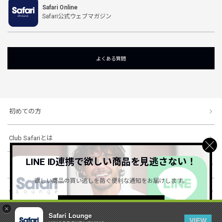
Safari Online
Safari公式ウェブマガジン
よくある質問
初めての方
Club Safariとは
LINE ID連携で欲しい商品を見逃さない！
ショッピングガイド
欲しい商品の買い逃しを防ぐ便利な通知をお届けします。
会社概要・規約
詳しくはこちら ＞
×
Safari Lounge
VIEW