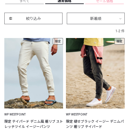
通常価格
すべて
セール価格
絞り込み
新着順
1-2 件
限定
限定
WP WESTPOINT
WP WESTPOINT
限定 テイパード デニム風 裾リブ スト
限定 褪せブラック イージー デニムパ
レッチツイル イージーパンツ
ンツ 裾リブ テイパード