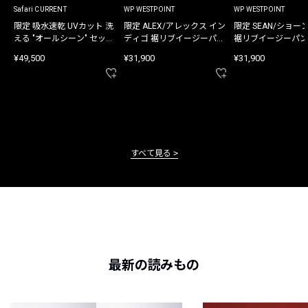
Safari CURRENT
WP WESTPOINT
WP WESTPOINT
限定 吸水速乾 UVカット 洗
限定 ALEX/アレックス イン
限定 SEAN/ショー
える "オールシーン" セット
ディゴ 裾リブイージーパン
裾リブイージーパン
アップ
ツ
¥49,500
¥31,900
¥31,900
すべて見る
最新の読みもの