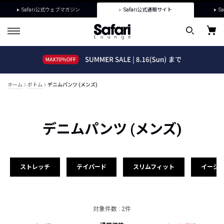
Safari公式ウェブマガジン
Safari公式通販サイト
Sa
ホーム
ボトム
デニムパンツ (メンズ)
デニムパンツ (メンズ)
ストレッチ
テイパード
スリムフィット
イージ
対象件数 : 2件