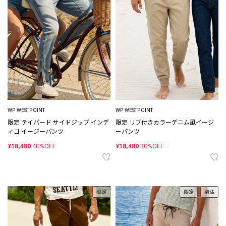
WP WESTPOINT
WP WESTPOINT
限定 テイパード サイドジップ インデ
限定 リブ付きカラーデニム風イージ
ィゴ イージーパンツ
ーパンツ
¥18,480
40%OFF
¥18,480
30%OFF
限定
限定
別注