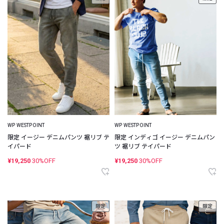
WP WESTPOINT
WP WESTPOINT
限定 イージー デニムパンツ 裾リブ テ
限定 インディゴ イージー デニムパン
イパード
ツ 裾リブ テイパード
¥19,250
30%OFF
¥19,250
30%OFF
限定
限定