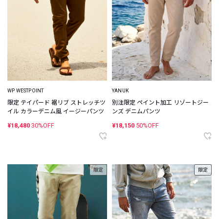
WP WESTPOINT
YANUK
限定 テイパード 裾リブ ストレッチツ
別注限定 ペイント加工 リゾートジー
イル カラーデニム風 イージーパンツ
ンズ デニムパンツ
¥18,480
30%OFF
¥18,150
50%OFF
限定
限定