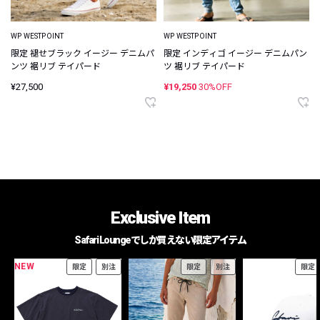
WP WESTPOINT
WP WESTPOINT
限定 褪せブラック イージー デニムパ
限定 インディゴ イージー デニムパン
ンツ 裾リブ テイパード
ツ 裾リブ テイパード
¥27,500
¥19,250
30%OFF
Exclusive Item
Safari Loungeでしか買えない限定アイテム
NEW
限定
別注
限定
別注
限定