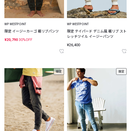
WP WESTPOINT
WP WESTPOINT
限定 イージーカーゴ 裾リブパンツ
限定 テイパード デニム風 裾リブ スト
レッチツイル イージーパンツ
¥20,790
30%OFF
¥26,400
限定
限定