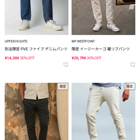
UPPER HIGHTS
WP WESTPOINT
別注限定 FIVE ファイブ デニムパンツ
限定 イージーカーゴ 裾リブパンツ
¥14,300
50%OFF
¥20,790
30%OFF
限定
限定