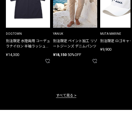
DOGTOWN
YANUK
MUTA MARINE
別注限定 水陸両用 コーデュ
別注限定 ペイント加工 リゾ
別注限定 ロゴキャ
ラナイロン 半袖ラッシュガ
ートジーンズ デニムパンツ
¥9,900
ード
¥14,300
¥18,150
50%OFF
すべて見る