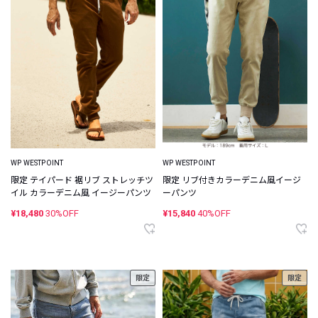
WP WESTPOINT
WP WESTPOINT
限定 テイパード 裾リブ ストレッチツ
限定 リブ付きカラーデニム風イージ
イル カラーデニム風 イージーパンツ
ーパンツ
¥18,480
30%OFF
¥15,840
40%OFF
限定
限定