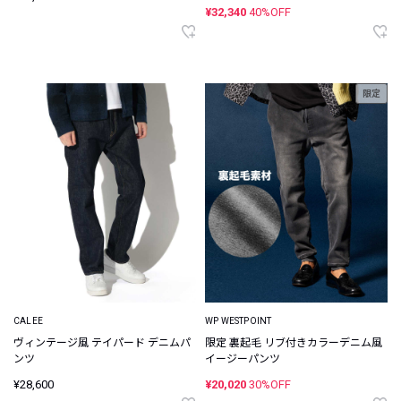
¥32,340
40%OFF
限定
CALEE
WP WESTPOINT
ヴィンテージ風 テイパード デニムパ
限定 裏起毛 リブ付きカラーデニム風
ンツ
イージーパンツ
¥28,600
¥20,020
30%OFF