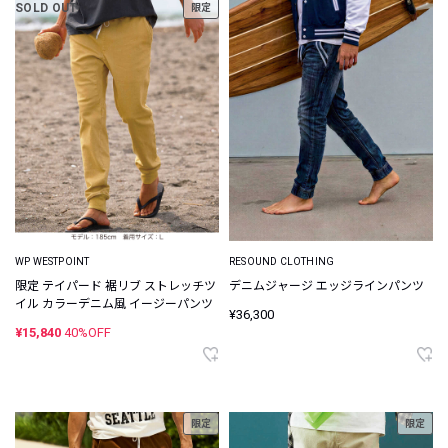
SOLD OUT
限定
WP WESTPOINT
RESOUND CLOTHING
限定 テイパード 裾リブ ストレッチツ
デニムジャージ エッジラインパンツ
イル カラーデニム風 イージーパンツ
¥36,300
¥15,840
40%OFF
限定
限定