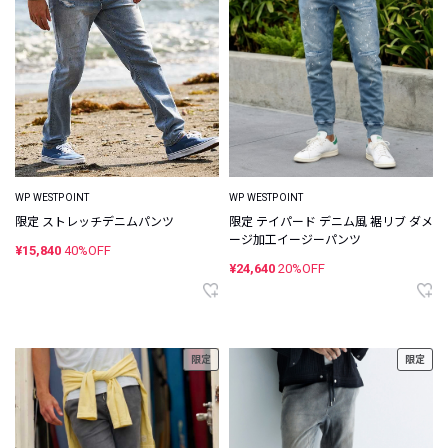
WP WESTPOINT
WP WESTPOINT
限定 ストレッチデニムパンツ
限定 テイパード デニム風 裾リブ ダメ
ージ加工イージーパンツ
¥15,840
40%OFF
¥24,640
20%OFF
限定
限定