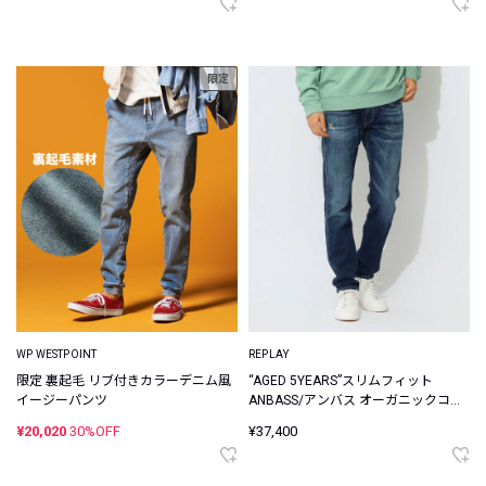
限定
WP WESTPOINT
REPLAY
限定 裏起毛 リブ付きカラーデニム風
“AGED 5YEARS”スリムフィット
イージーパンツ
ANBASS/アンバス オーガニックコッ
トン デニムパンツ
¥20,020
30%OFF
¥37,400