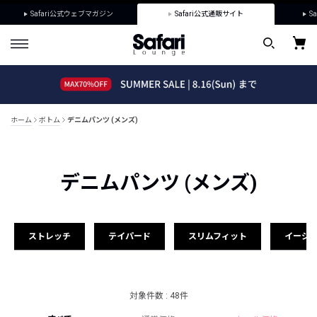
Safari公式ウェブマガジン
Safari公式通販サイト
Sa
ホーム
ボトム
デニムパンツ (メンズ)
デニムパンツ (メンズ)
ストレッチ
テイパード
スリムフィット
イージ
対象件数 : 48件