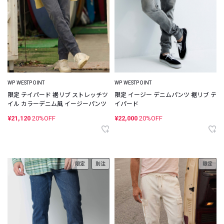
WP WESTPOINT
WP WESTPOINT
限定 テイパード 裾リブ ストレッチツ
限定 イージー デニムパンツ 裾リブ テ
イル カラーデニム風 イージーパンツ
イパード
¥21,120
20%OFF
¥22,000
20%OFF
限定
別注
限定