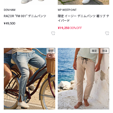
DENHAM
WP WESTPOINT
RAZOR “FM 001” デニムパンツ
限定 イージー デニムパンツ 裾リブ テ
イパード
¥49,500
¥19,250
30%OFF
限定
限定
別注