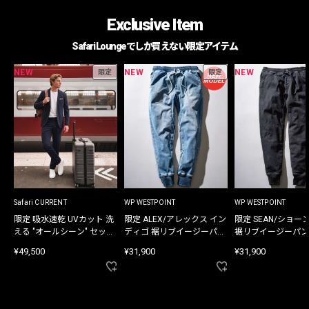
Exclusive Item
Safari Loungeでしか買えない限定アイテム
NEW
NEW
NEW
限定
限定
Safari CURRENT
WP WESTPOINT
WP WESTPOINT
限定 吸水速乾 UVカット 洗
限定 ALEX/アレックス イン
限定 SEAN/ショー
える "オールシーン" セット
ディゴ 裾リブイージーパン
裾リブイージーパン
アップ
ツ
¥49,500
¥31,900
¥31,900