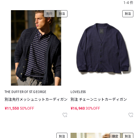
1-4 件
先行
別注
別注
THE DUFFER OF ST.GEORGE
LOVELESS
別注先行メッシュニットカーディガン
別注 チェーンニットカーディガン
¥11,550
50%OFF
¥16,940
30%OFF
別注
限定
別注