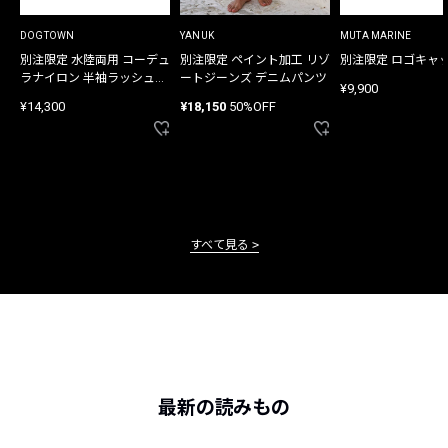
DOGTOWN
YANUK
MUTA MARINE
別注限定 水陸両用 コーデュ
別注限定 ペイント加工 リゾ
別注限定 ロゴキャ
ラナイロン 半袖ラッシュガ
ートジーンズ デニムパンツ
¥9,900
ード
¥14,300
¥18,150
50%OFF
すべて見る
最新の読みもの