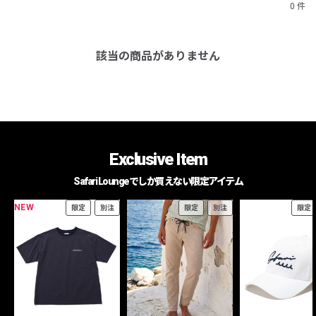
0 件
該当の商品がありません
Exclusive Item
Safari Loungeでしか買えない限定アイテム
NEW
限定
別注
限定
別注
限定