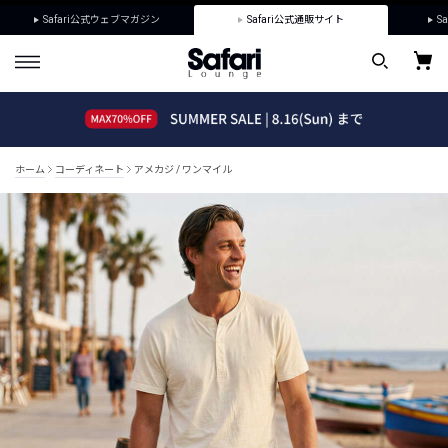
Safari公式ウェブマガジン
Safari公式通販サイト
Sa
ホーム
コーディネート
アメカジ / ワンマイル