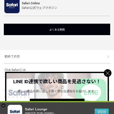
Safari Online
Safari公式ウェブマガジン
よくある質問
初めての方
Club Safariとは
LINE ID連携で欲しい商品を見逃さない！
ショッピングガイド
欲しい商品の買い逃しを防ぐ便利な通知をお届けします。
会社概要・規約
詳しくはこちら ＞
×
Safari Lounge
VIEW
HINODE PUBLISHING ..
© 1996-2026 HINODE PUBLISHING co., ltd. All Rights Reserved.