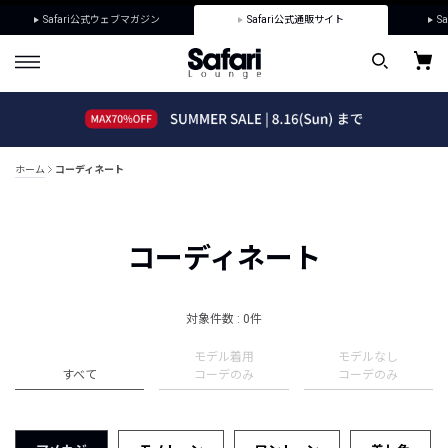
Safari公式ウェブマガジン
Safari公式通販サイト
Sa
ホーム
コーディネート
コーディネート
対象件数 : 0件
モデル着用
モデルなし
すべて
コーデのみ
コーデのみ