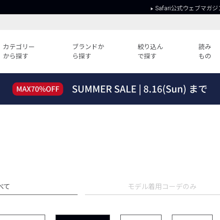
Safari公式ウェブマガジ
カテゴリー
ブランドか
絞り込ん
読み
から探す
ら探す
で探す
もの
読みもの
ガイド
ー
すべての記事
ショッピング
2026年のイチオシTシャツ！
初めての方
“WP”のイージーパンツを徹底解説&コ
Club Safari
ーデ紹介
よくある質問
HOTなコーデ TOP20
会社概要
ディネート
新ブランドご紹介！
会員利用規約
人気記事ランキング
プライバシー
べて
モデル着用コーデのみ
バイヤーズ レコメンド
特定商取引に
今週の別注アイテム
ウィークリーコーデ