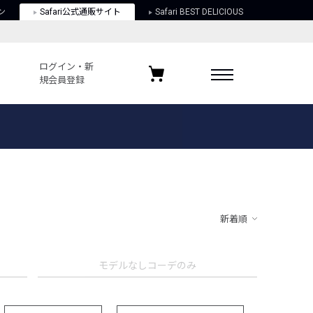
ン
Safari公式通販サイト
Safari BEST DELICIOUS
ログイン・新
規会員登録
ログイン・新規会員登録
お気に入りアイテム
ガイド
お気に入りブランド
お気に入り記事
最近チェックしたアイテム
新着順
ポリシー
モデルなしコーデのみ
関する法律