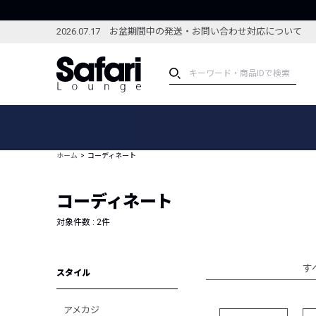
2026.07.17 お盆期間中の発送・お問い合わせ対応について
アイテム
スペシャル
カテゴリーから探す
スペシャルフィーチャ
ホーム
コーディネート
ブランドから探す
特集記事
絞り込んで探す
コーディネート
新着アイテム
コーディネート
編集部のおすすめアイテム
対象件数 :
2
件
編集部のおすすめコー
ランキング
雑誌・カタログ掲載アイテム
す
スタイル
セール
アメカジ