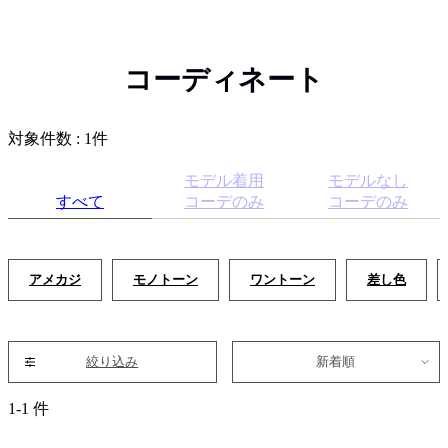
コーディネート
対象件数 : 1件
モデル着用
モデルなし
すべて
コーデのみ
コーデのみ
アメカジ
モノトーン
ワントーン
差し色
絞り込み
新着順
1-1 件