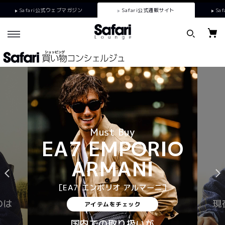
Safari公式ウェブマガジン
Safari公式通販サイト
Saf
Must Buy
EA7 EMPORIO
ARMANI
［EA7 エンポリオ アルマーニ］
のは
現
アイテムをチェック
国内での取り扱いが