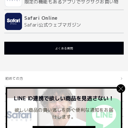
限定の機能もあるアプリでサクサクお買い物
Safari Online
Safari公式ウェブマガジン
よくある質問
初めての方
Club Safariとは
LINE ID連携で欲しい商品を見逃さない！
ショッピングガイド
欲しい商品の買い逃しを防ぐ便利な通知をお届
けします。
会社概要・規約