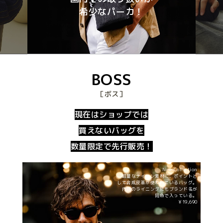
希少なパーカ！
BOSS
［ボス］
現在はショップでは
買えないバッグを
数量限定で先行販売！
New Collection
軽量なナイロン素材に、ポイントと
して合成皮革が使われているバッグ。
内側のライニングにもブランド名が
同色で入っている。
¥19,690