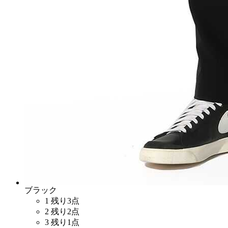
ブラック
1
残り3点
2
残り2点
3
残り1点