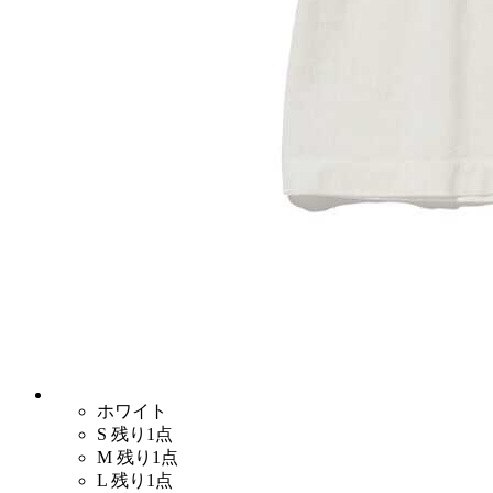
ホワイト
S
残り1点
M
残り1点
L
残り1点