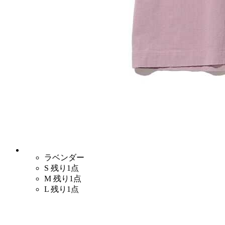
ラベンダー
S
残り1点
M
残り1点
L
残り1点