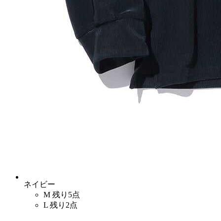
ネイビー
M
残り5点
L
残り2点