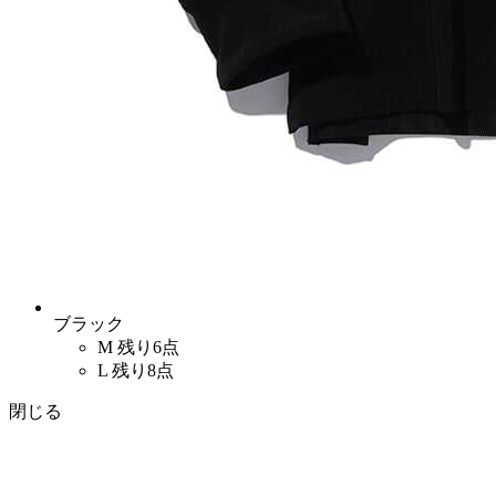
ブラック
M
残り6点
L
残り8点
閉じる