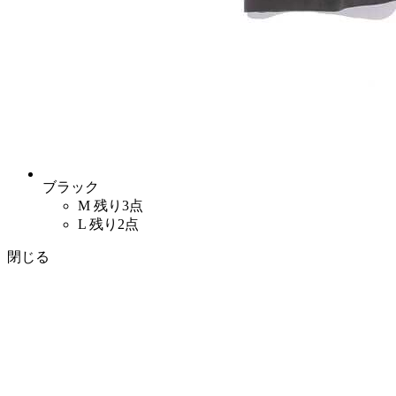
ブラック
M
残り3点
L
残り2点
閉じる