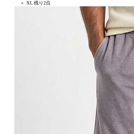
XL
残り2点