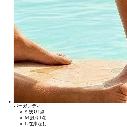
バーガンディ
S
残り1点
M
残り1点
L
在庫なし