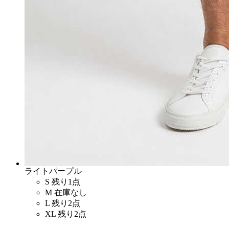
ライトパープル
S
残り1点
M
在庫なし
L
残り2点
XL
残り2点