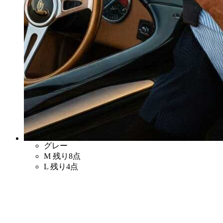
グレー
M
残り8点
L
残り4点