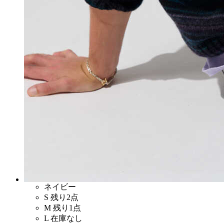
ネイビー
S
残り2点
M
残り1点
L
在庫なし