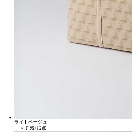
ライトベージュ
F
残り2点