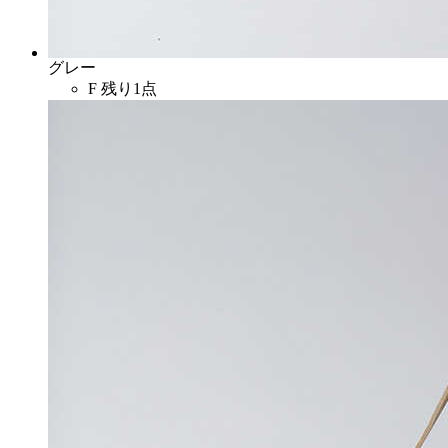
グレー
F
残り1点