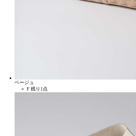
ベージュ
F
残り1点