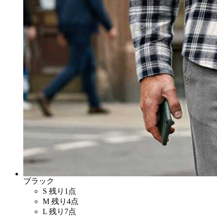
ブラック
S
残り1点
M
残り4点
L
残り7点